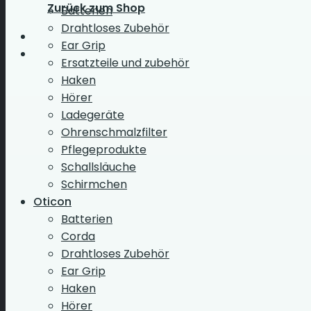
Zurück zum Shop
Batterien
Drahtloses Zubehör
Ear Grip
Ersatzteile und zubehör
Haken
Hörer
Ladegeräte
Ohrenschmalzfilter
Pflegeprodukte
Schallsläuche
Schirmchen
Oticon
Batterien
Corda
Drahtloses Zubehör
Ear Grip
Haken
Hörer