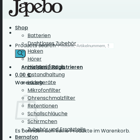
Shop
Batterien
Drahtloses Zubehör
Products search
Haken
Hörer
Hörgeräteetuis
Anmelden / Registrieren
Instandhaltung
0,00
€
Ladegeräte
Warenkorb
Mikrofonfilter
Ohrenschmalzfilter
Retentionen
Schallschläuche
Schirmchen
Zubehör und Ersatzteile
Es befinden sich keine Produkte im Warenkorb.
Bernafon