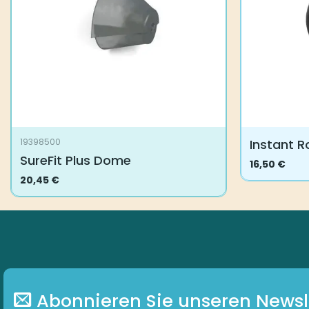
Instant 
19398500
SureFit Plus Dome
16,50
€
Dieses
20,45
€
Produkt
weist
mehrere
Varianten
auf.
Die
Optionen
Abonnieren Sie unseren Newsl
können