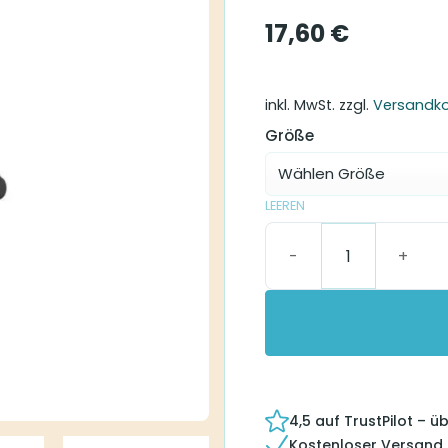
17,60
€
inkl. MwSt.
zzgl.
Versandk
Größe
LEEREN
Widex Sleeve Vented E
4,5 auf TrustPilot – 
Kostenloser Versand