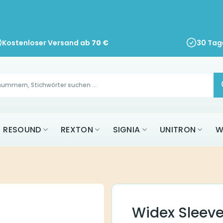
Kostenloser Versand ab
70
€
30 Tag
RESOUND
REXTON
SIGNIA
UNITRON
W
Widex Sleeve