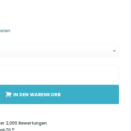
osten
ar-Tip Menge
IN DEN WARENKORB
über 2,000 Bewertungen
€
 ab
70