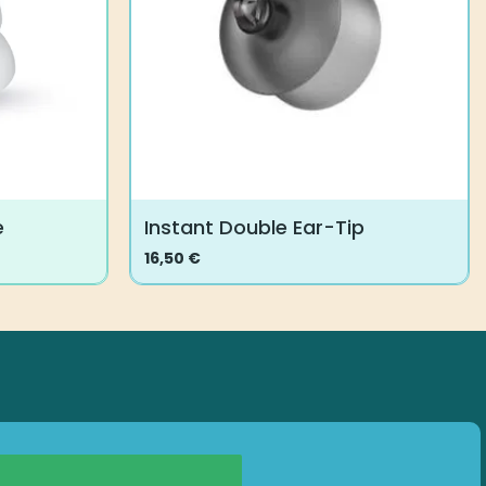
e
Instant Double Ear-Tip
16,50
€
Dieses
Produkt
weist
mehrere
Varianten
auf.
Die
Optionen
können