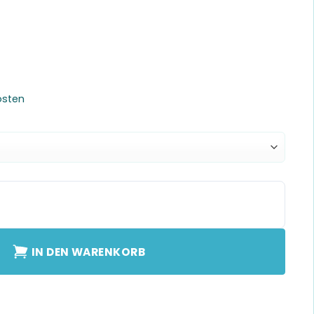
osten
 Dome Double Menge
IN DEN WARENKORB