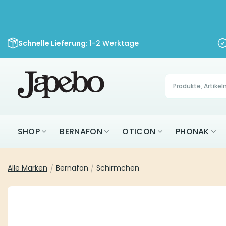
Zum
Inhalt
springen
Schnelle Lieferung
: 1-2 Werktage
Products
search
SHOP
BERNAFON
OTICON
PHONAK
Alle Marken
/
Bernafon
/
Schirmchen