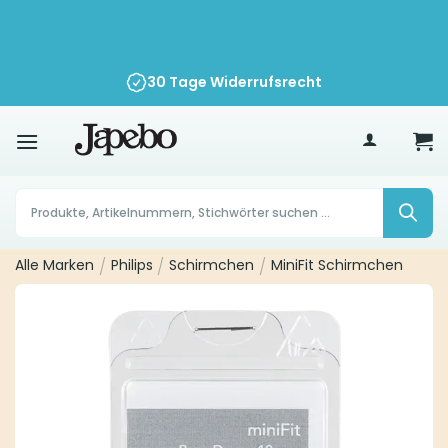
Zum
Inhalt
springen
30 Tage Widerrufsrecht
70
€
Products
search
Alle Marken
/
Philips
/
Schirmchen
/
MiniFit Schirmchen