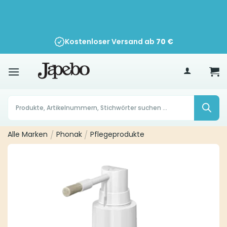
Zum
Inhalt
springen
Kostenloser Versand ab
30 Tage Widerrufsrecht
70
€
Products
search
Alle Marken
/
Phonak
/
Pflegeprodukte