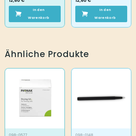
12,60
€
12,60
€
In den
In den
Warenkorb
Warenkorb
Ähnliche Produkte
098-0577
098-0148