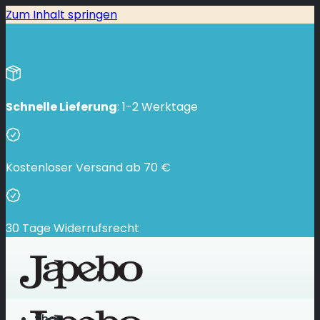
Zum Inhalt springen
Schnelle Lieferung
: 1-2 Werktage
Kostenloser Versand ab
70
€
30 Tage Widerrufsrecht
Shop