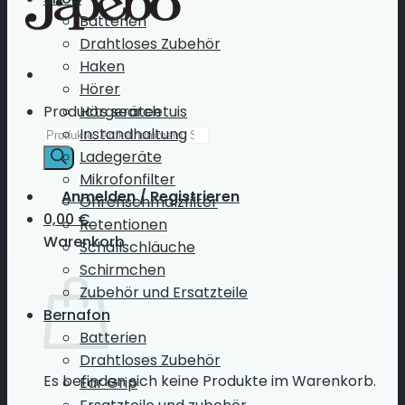
Batterien
Drahtloses Zubehör
Haken
Hörer
Products search
Hörgeräteetuis
Instandhaltung
Ladegeräte
Mikrofonfilter
Anmelden / Registrieren
Ohrenschmalzfilter
0,00
€
Retentionen
Warenkorb
Schallschläuche
Schirmchen
Zubehör und Ersatzteile
Bernafon
Batterien
Drahtloses Zubehör
Es befinden sich keine Produkte im Warenkorb.
Ear Grip