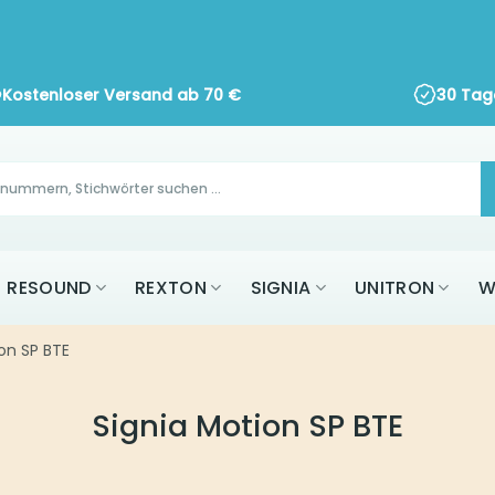
Kostenloser Versand ab
70
€
30 Tag
RESOUND
REXTON
SIGNIA
UNITRON
W
on SP BTE
Signia Motion SP BTE