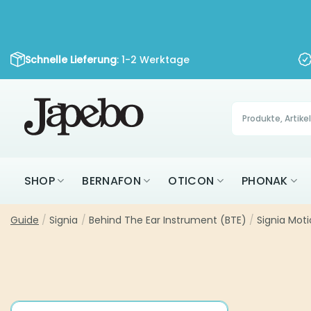
Zum
Inhalt
springen
Schnelle Lieferung
: 1-2 Werktage
Products
search
SHOP
BERNAFON
OTICON
PHONAK
Guide
/
Signia
/
Behind The Ear Instrument (BTE)
/
Signia Moti