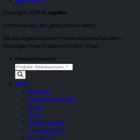
Copyright 2026 ©
Japebo
Alle Preise inkl. der gesetzlichen MwSt.
Die durchgestrichenen Preise entsprechen dem
bisherigen Preis in diesem Online-Shop.
Products search
Shop
Batterien
Drahtloses Zubehör
Haken
Hörer
Hörgeräteetuis
Instandhaltung
Ladegeräte