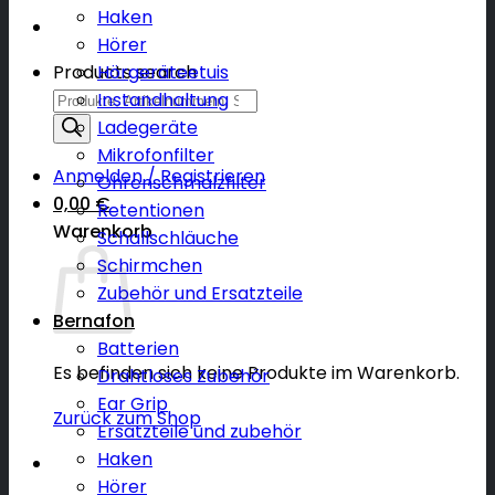
Haken
Hörer
Products search
Hörgeräteetuis
Instandhaltung
Ladegeräte
Mikrofonfilter
Anmelden / Registrieren
Ohrenschmalzfilter
0,00
€
Retentionen
Warenkorb
Schallschläuche
Schirmchen
Zubehör und Ersatzteile
Bernafon
Batterien
Es befinden sich keine Produkte im Warenkorb.
Drahtloses Zubehör
Ear Grip
Zurück zum Shop
Ersatzteile und zubehör
Haken
Hörer