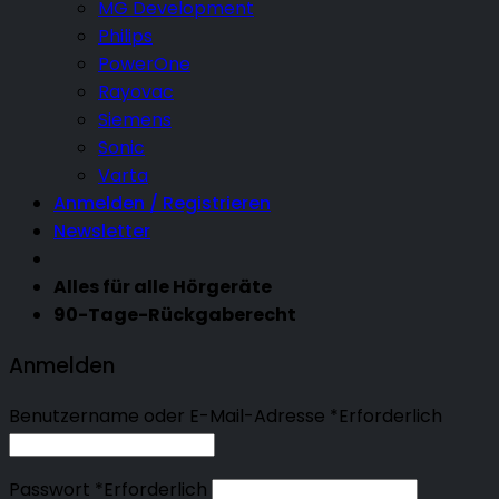
MG Development
Philips
PowerOne
Rayovac
Siemens
Sonic
Varta
Anmelden / Registrieren
Newsletter
Alles für alle Hörgeräte
90-Tage-Rückgaberecht
Anmelden
Benutzername oder E-Mail-Adresse
*
Erforderlich
Passwort
*
Erforderlich