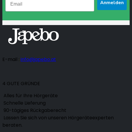
Anmelden
E-mail :
info@japebo.at
4 GUTE GRÜNDE
Alles für Ihre Hörgeräte
Schnelle Lieferung
90-tägiges Rückgaberecht
Lassen Sie sich von unseren Hörgeräteexperten
beraten.