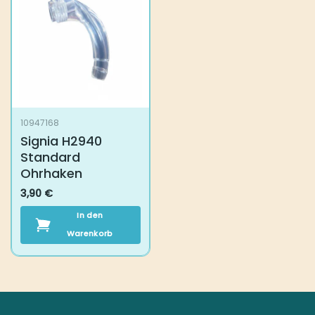
10947168
Signia H2940
Standard
Ohrhaken
3,90
€
In den
Warenkorb