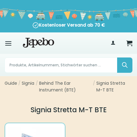
Zum
Inhalt
springen
Kostenloser Versand ab
70
€
Products
search
Guide
/
Signia
/
Behind The Ear
/
Signia Stretta
Instrument (BTE)
M-T BTE
Signia Stretta M-T BTE