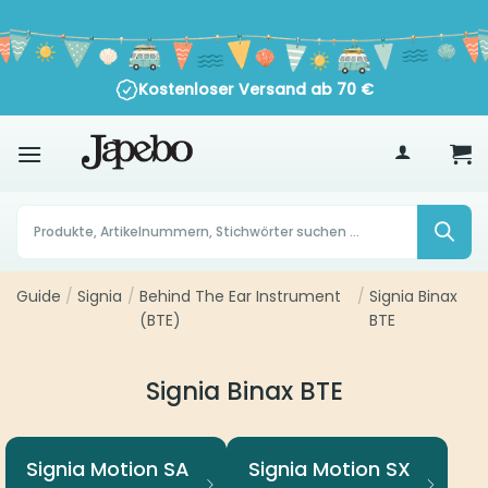
Zum
Inhalt
springen
Kostenloser Versand ab
70
€
Products
search
Guide
/
Signia
/
Behind The Ear Instrument
/
Signia Binax
(BTE)
BTE
Signia Binax BTE
Signia Motion SA
Signia Motion SX