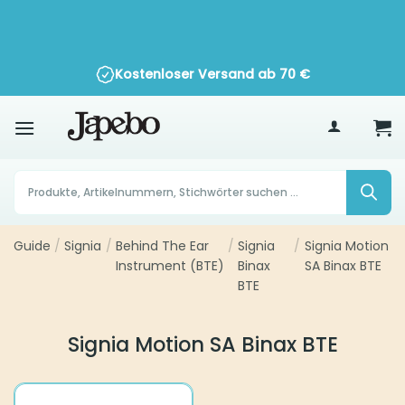
Zum
Inhalt
springen
Kostenloser Versand ab
70
€
Products
search
Guide
Signia
Behind The Ear
Signia
Signia Motion
/
/
/
/
Instrument (BTE)
Binax
SA Binax BTE
BTE
Signia Motion SA Binax BTE